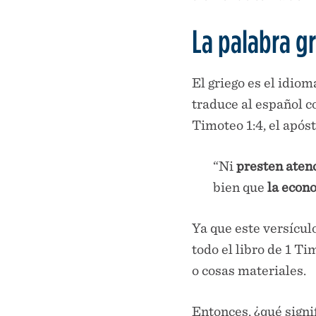
La palabra g
El griego es el idio
traduce al español 
Timoteo 1:4, el após
“Ni
presten atenc
bien que
la econo
Ya que este versícul
todo el libro de 1 T
o cosas materiales.
Entonces, ¿qué signi