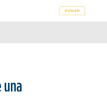
S
DONAR
e una