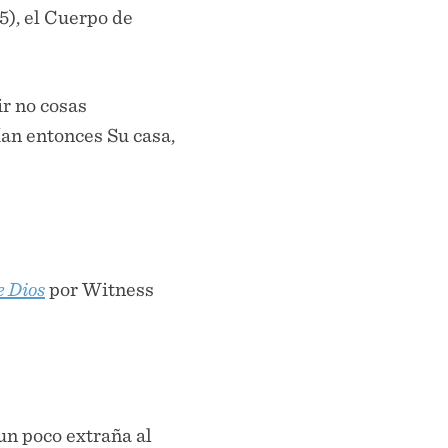
:15), el Cuerpo de
ir no cosas
ían entonces Su casa,
e Dios
por Witness
 un poco extraña al