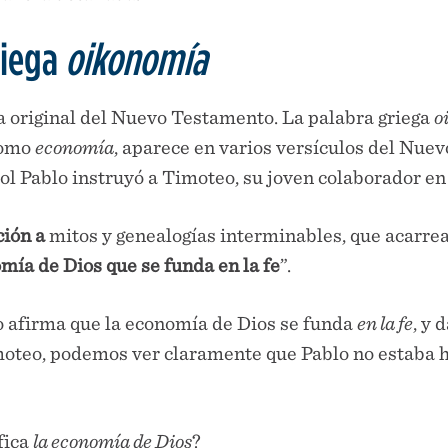
riega
oikonomía
ma original del Nuevo Testamento. La palabra griega
o
como
economía
, aparece en varios versículos del Nue
tol Pablo instruyó a Timoteo, su joven colaborador en
ión a
mitos y genealogías interminables, que acarre
mía de Dios que se funda en la fe
”.
o afirma que la economía de Dios se funda
en la fe
, y 
imoteo, podemos ver claramente que Pablo no estaba 
fica
la economía de Dios
?