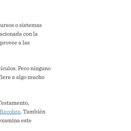
cursos o sistemas
lacionada con la
provee a las
sículos. Pero ninguno
efiere a algo mucho
Testamento,
 Recobro
. También
 examina este