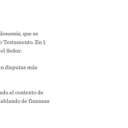
ikonomía
, que se
vo Testamento. En 1
 el Señor:
an disputas más
dado el contexto de
hablando de finanzas