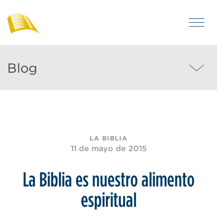
Saltar
al
MEN
contenido
Blog
Visítenos
de
principal
para
Bibles
Blog
for
leer
MEN
America
artículos
acerca
de
la
LA BIBLIA
vida
11 de mayo de 2015
cristiana
y
La Biblia es nuestro alimento
la
espiritual
Biblia.