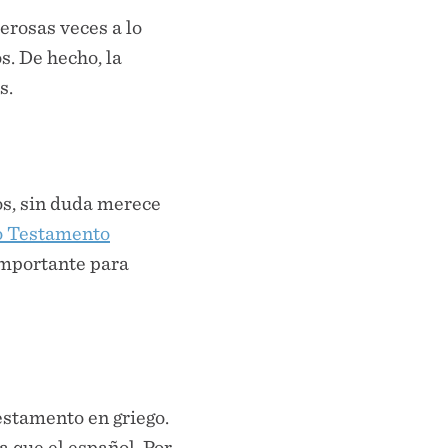
rosas veces a lo
s. De hecho, la
s.
os, sin duda merece
 Testamento
 importante para
estamento en griego.
 que el español. Por