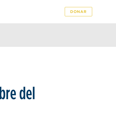
S
DONAR
bre del