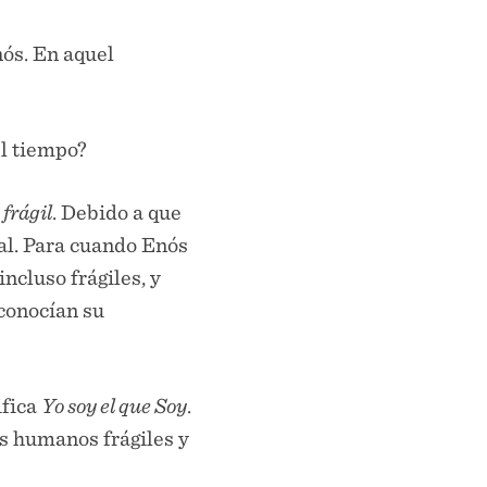
nós. En aquel
l tiempo?
frágil
. Debido a que
tal. Para cuando Enós
ncluso frágiles, y
econocían su
ifica
Yo soy el que Soy
.
es humanos frágiles y