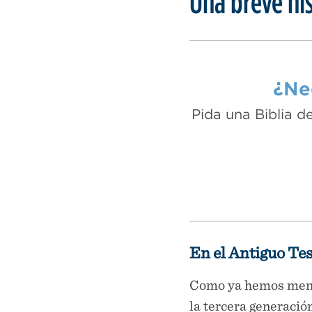
Una breve his
¿Nec
Pida una Biblia d
En el Antiguo Te
Como ya hemos menci
la tercera generació