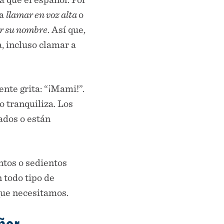
ca
llamar en voz alta
o
or su nombre
. Así que,
a, incluso clamar a
nte grita: “¡Mami!”.
o tranquiliza. Los
os ​​o están
tos o sedientos
 todo tipo de
que necesitamos.