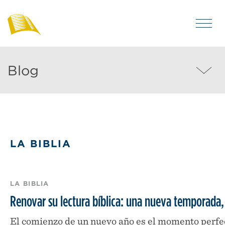
Saltar
al
MEN
contenido
Blog
Visítenos
de
principal
para
Bibles
Blog
for
leer
MEN
America
artículos
acerca
de
la
LA BIBLIA
vida
cristiana
y
LA BIBLIA
la
Renovar su lectura bíblica: una nueva temporada
Biblia.
El comienzo de un nuevo año es el momento perfect